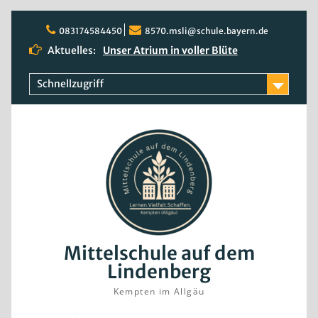
Skip
to
083174584450
8570.msli@schule.bayern.de
content
Aktuelles:
Unser Atrium in voller Blüte
Quali 2026
Rosenblüte
Schnellzugriff
Mittelschule auf dem
Lindenberg
Kempten im Allgäu