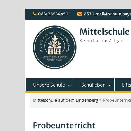
Skip
083174584450
8570.msli@schule.bay
to
content
Mittelschule
Kempten im Allgäu
Unsere Schule
Schulleben
Elte
Mittelschule auf dem Lindenberg
>
Probeunterric
Probeunterricht