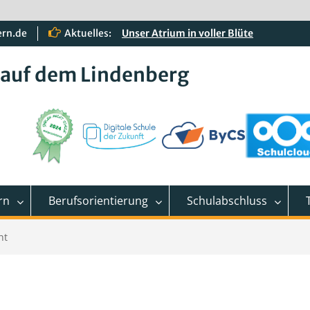
ern.de
Aktuelles:
Unser Atrium in voller Blüte
Quali 2026
Rosenblüte
 auf dem Lindenberg
rn
Berufsorientierung
Schulabschluss
ht