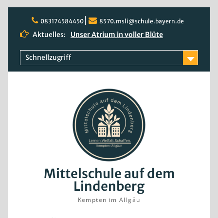
Skip
to
083174584450
8570.msli@schule.bayern.de
content
Aktuelles:
Unser Atrium in voller Blüte
Quali 2026
Rosenblüte
Schnellzugriff
Mittelschule auf dem
Lindenberg
Kempten im Allgäu