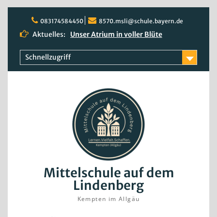
Skip
to
083174584450
8570.msli@schule.bayern.de
content
Aktuelles:
Unser Atrium in voller Blüte
Quali 2026
Rosenblüte
Schnellzugriff
Mittelschule auf dem
Lindenberg
Kempten im Allgäu