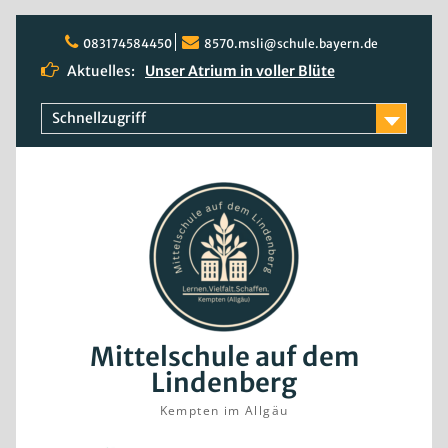
Skip
to
083174584450
8570.msli@schule.bayern.de
content
Aktuelles:
Unser Atrium in voller Blüte
Quali 2026
Rosenblüte
Schnellzugriff
Mittelschule auf dem
Lindenberg
Kempten im Allgäu