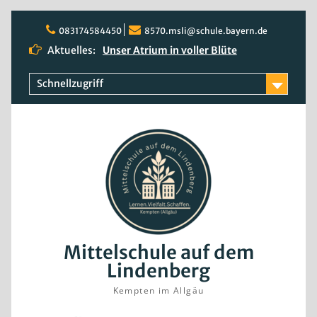
Skip
to
083174584450
8570.msli@schule.bayern.de
content
Aktuelles:
Unser Atrium in voller Blüte
Quali 2026
Rosenblüte
Schnellzugriff
Mittelschule auf dem
Lindenberg
Kempten im Allgäu